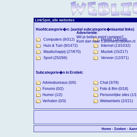
LinkSpot, alle websites
Hoofdcategorie�n:
(aantal subcategorie�n/aantal links)
Advertentie
:
Wil je bellen en/of cammen?
Computers
(9/312)
Dieren
(15/238)
Kom dan naar
CammenEnBellen.nl
Huis & Tuin
(9/1472)
Internet
(13/1032)
Maatschappij
(27/670)
Muziek
(15/217)
Sport
(25/266)
Vervoer
(12/371)
Subcategorie�n in Erotiek:
Adviesbureaus
(0/0)
Chat
(3/78)
Forums
(0/2)
Foto & film
(0/18)
Humor
(1/2)
Persoonlijke sites
(1/1
Verhalen
(0/3)
Webwinkels
(2/221)
Home
-
Zoeken
-
Aan