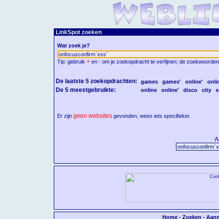
LinkSpot zoeken
Wat zoek je?
+
-
Tip: gebruik
en
om je zoekopdracht te verfijnen; de zoekwoorden
De laatste 5 zoekopdrachten:
games
games'
online'
onli
De 5 meestgebruikte:
online
online'
disco
city
s
geen websites
Er zijn
gevonden, wees iets specifieker.
A
Home
-
Zoeken
-
Aan